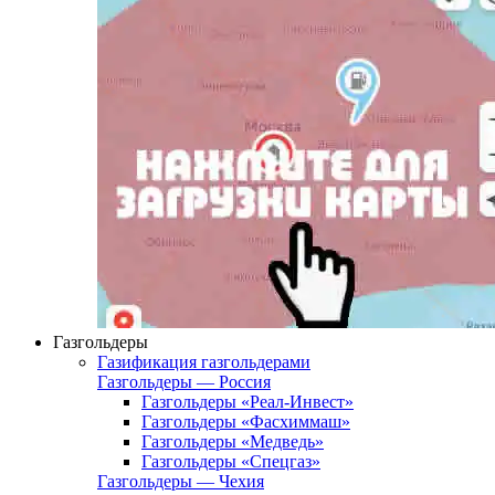
Газгольдеры
Газификация газгольдерами
Газгольдеры — Россия
Газгольдеры «Реал-Инвест»
Газгольдеры «Фасхиммаш»
Газгольдеры «Медведь»
Газгольдеры «Спецгаз»
Газгольдеры — Чехия