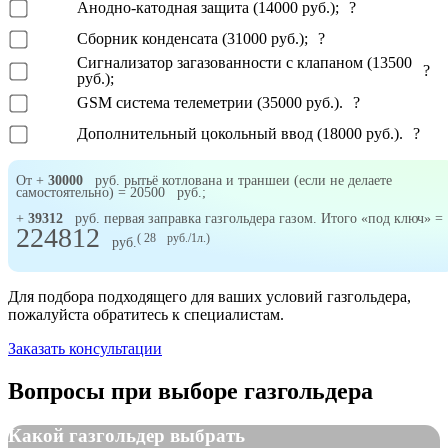
Анодно-катодная защита (14000 руб.);
?
Сборник конденсата (31000 руб.);
?
Сигнализатор загазованности с клапаном (13500
?
руб.);
GSM система телеметрии (35000 руб.).
?
Дополнительный цокольный ввод (18000 руб.).
?
От +
30000
руб. рытьё котлована и траншеи (если не делаете
самостоятельно) =
20500
руб.;
+
39312
руб. первая заправка газгольдера газом. Итого «под ключ» =
224812
(
28
руб./1л.)
руб.
Для подбора подходящего для ваших условий газгольдера,
пожалуйста обратитесь к специалистам.
Заказать консультации
Вопросы
при выборе газгольдера
Какой газгольдер выбрать