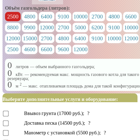
Объём газгольдера (литров):
2500
4800
6400
9100
10000
2700
4800
6600
8800
9900
12000
2700
5000
6200
9100
10000
12000
15000
2700
4800
6400
9100
10000
12000
2500
4600
6600
9600
12000
0
литров — объем выбранного газгольдера;
0
кВт. — рекомендуемая макс. мощность газового котла для такого
резервуара;
0
2
м
— макс. отапливаемая площадь дома для такой конфигураци
Выберите дополнительные услуги и оборудование:
Ввывоз грунта (17000 руб.);
?
Доставка песка (14500 руб.);
?
Манометр с установкой (5500 руб.);
?