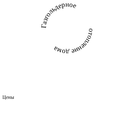
Газгольдерное
отопление дома
Цены