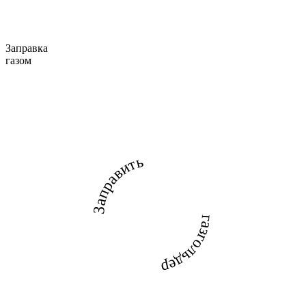
Заправка
газом
Заправить
газгольдер