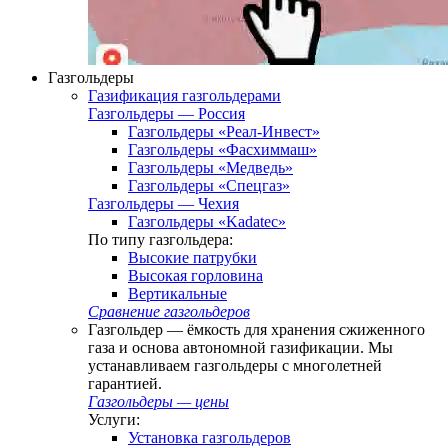
Газгольдеры
Газификация газгольдерами
Газгольдеры — Россия
Газгольдеры «Реал-Инвест»
Газгольдеры «Фасхиммаш»
Газгольдеры «Медведь»
Газгольдеры «Спецгаз»
Газгольдеры — Чехия
Газгольдеры «Kadatec»
По типу газгольдера:
Высокие патрубки
Высокая горловина
Вертикальные
Сравнение газгольдеров
Газгольдер — ёмкость для хранения сжиженного
газа и основа автономной газификации. Мы
устанавливаем газгольдеры с многолетней
гарантией.
Газгольдеры — цены
Услуги:
Установка газгольдеров