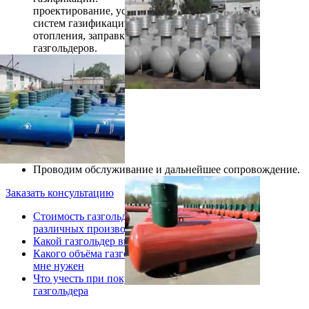
проектирование, установка
систем газификации и
отопления, заправка
газгольдеров.
Проводим обслуживание и дальнейшее сопровождение.
Заказать консультацию
Стоимость газгольдеров
различных производителей
Какой газгольдер выбрать
Какого объёма газгольдер
мне нужен
Что учесть при покупке
газгольдера