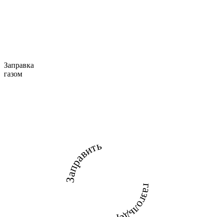
Заправка
газом
Заправить
газгольдер