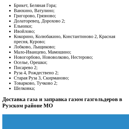
Брикет, Беляная Гора;
Ваюхино, Ватулино;
Григорово, Грязново;
Долаторевец, Дорохово
2
;
Ельники;
Ивойлово;
Кокорино, Колюбакино, Константиново
2
, Красная
пресня, Курово;
Лобково, Лыщиково;
Мало-Иванцево, Мамошино;
Новогорбово, Нововолково, Нестерово;
Оселье, Орешки;
Писарево
2
;
Руза
4
, Рождествено
2
;
Старая Руза
3
, Скирманово;
Товарково, Тучково
2
;
Шелковка;
Доставка газа и заправка газом газгольдеров в
Рузском районе МО