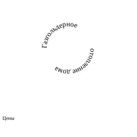
Газгольдерное
отопление дома
Цены