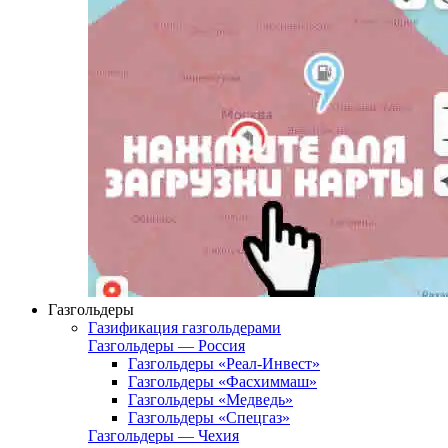
Газгольдеры
Газификация газгольдерами
Газгольдеры — Россия
Газгольдеры «Реал-Инвест»
Газгольдеры «Фасхиммаш»
Газгольдеры «Медведь»
Газгольдеры «Спецгаз»
Газгольдеры — Чехия